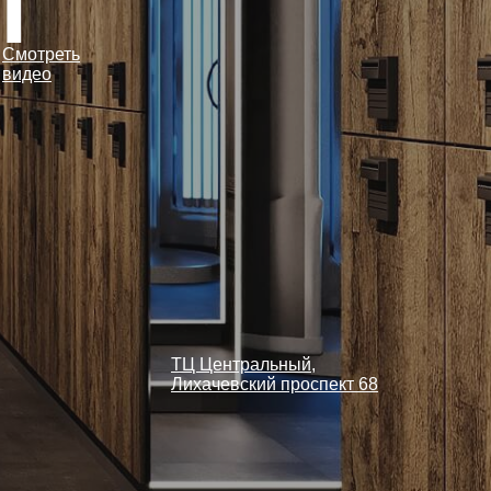
Й
Смотреть
видео
ТЦ Центральный,
Лихачевский проспект 68